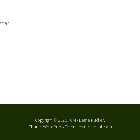
halt
Copyright © 2026 TCM - Beate Rucker.
Church
WordPress Theme by themehall.com