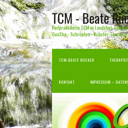
TCM - Beate Ru
Heilpraktikerin TCM in Landshut: Akupun
GuaSha - Schröpfen - Kräuter-Therapie
TCM-BEATE RUCKER
THERAPIE
KONTAKT
IMPRESSUM – DATE