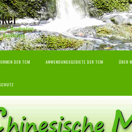
cker
ktur- Moxibustion -
 - Bachblüten
FORMEN DER TCM
ANWENDUNGSGEBIETE DER TCM
ÜBER 
NSCHUTZ