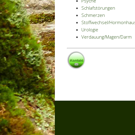
Psyche
Schlafstörungen
Schmerzen
Stoffwechsel/Hormonhaus
Urologie
Verdauung/Magen/Darm